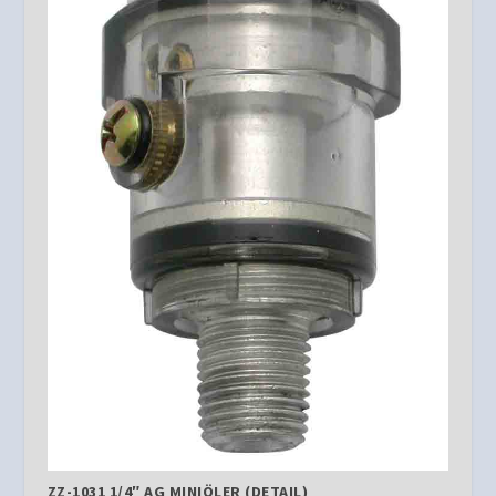
ZZ-1031 1/4″ AG MINIÖLER (DETAIL)