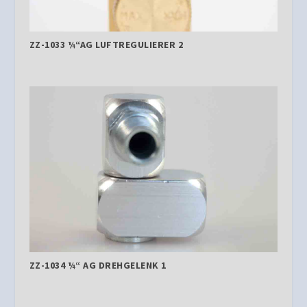
ZZ-1033 ¼“AG LUFTREGULIERER 2
ZZ-1034 ¼“ AG DREHGELENK 1