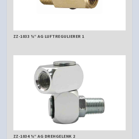
ZZ-1033 ¼“ AG LUFTREGULIERER 1
ZZ-1034 ¼“ AG DREHGELENK 2