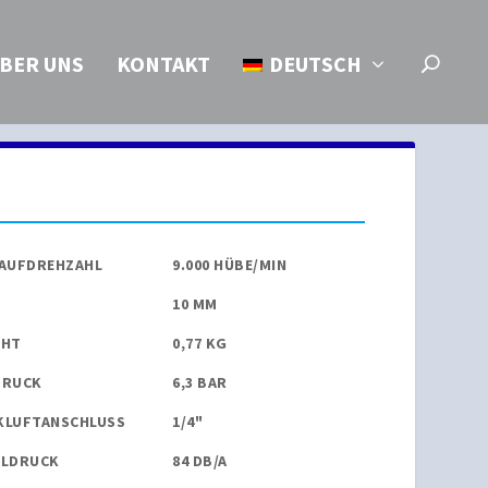
BER UNS
KONTAKT
DEUTSCH
LAUFDREHZAHL
9.000 HÜBE/MIN
10 MM
CHT
0,77 KG
DRUCK
6,3 BAR
LUFTANSCHLUSS
1/4"
LLDRUCK
84 DB/A