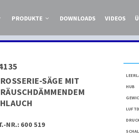
PRODUKTE
DOWNLOADS
VIDEOS
Ü
4135
LEER
ROSSERIE-SÄGE MIT
HUB
ERÄUSCHDÄMMENDEM
GEWI
CHLAUCH
LUFT
DRUCK
T.-NR.:
600 519
SCHA