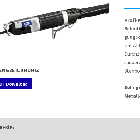
Profi-
Schnit
gut gee
mit Ab
Durchz
saubere
ENGZEICHNUNG:
Stehbo
DF Download
Sehr g
Metall
EHÖR: