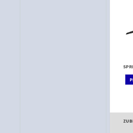
SPR
P
ZUB