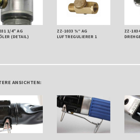
031 1/4″ AG
ZZ-1033 ¼“ AG
ZZ-103
ÖLER (DETAIL)
LUFTREGULIERER 1
DREHGE
TERE ANSICHTEN: