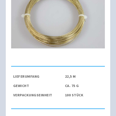
LIEFERUMFANG
22,5 M
GEWICHT
CA. 75 G
VERPACKUNGSEINHEIT
100 STÜCK