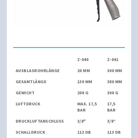
Z-040
Z-041
AUSBLASROHRLÄNGE
20 MM
300 MM
GESAMTLÄNGE
130 MM
380 MM
GEWICHT
200 G
300 G
LUFTDRUCK
MAX. 17,5
17,5
BAR
BAR
DRUCKLUFTANSCHLUSS
3/8"
3/8“
SCHALLDRUCK
113 DB
113 DB